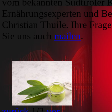
vom bekannten Südtiroler 
Ernährungsexperten und Best
Christian Thuile. Ihre Fra
Sie uns auch
mailen
.
zurück
1
/2
vor