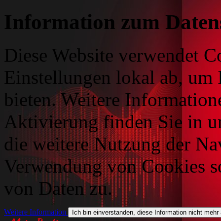
Information zum Daten
Diese Website verwendet Co
Einstellungen lokal ab, um 
bieten. Weitere Information
Aktivierung finden Sie in 
die weitere Nutzung der Na
Verwendung von Cookies so
von Daten zu.
Weitere Information
Ich bin einverstanden, diese Information nicht mehr