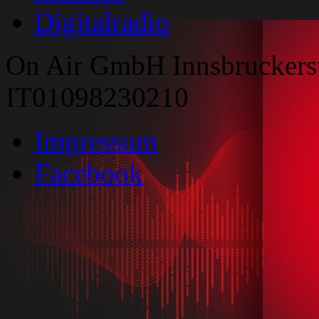
Digitalradio
On Air GmbH Innsbruckers
IT01098230210
Impressum
Facebook