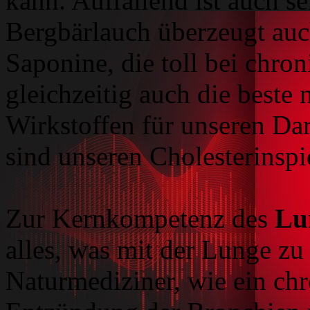
kann. Auffallend ist auch s
Bergbärlauch überzeugt auc
Saponine, die toll bei chro
gleichzeitig auch die beste
Wirkstoffen für unseren Da
sind unseren Cholesterinspi
Zur Kernkompetenz des
Lu
alles, was mit der Lunge zu 
Naturmediziner, wie ein chr