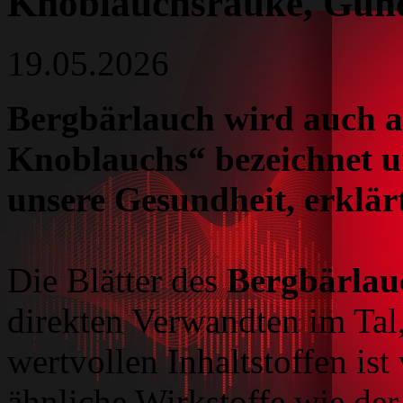
Knoblauchsrauke, Gu
19.05.2026
Bergbärlauch wird auch al
Knoblauchs“ bezeichnet un
unsere Gesundheit, erklär
Die Blätter des
Bergbärlau
direkten Verwandten im Tal
wertvollen Inhaltstoffen ist
ähnliche Wirkstoffe wie de