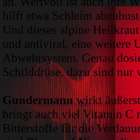
an. Wertvoll ist auch ihre 
hilft etwa Schleim abzuhust
Und dieses alpine Heilkraut 
und antiviral, eine weitere 
Abwehrsystem. Genau dosier
Schilddrüse, dazu sind nur
Gundermann
wirkt äußers
bringt auch viel Vitamin C
Bitterstoffe für die Verdauu