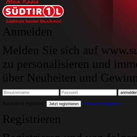
Anmelden
Melden Sie sich auf www.su
zu personalisieren und imm
über Neuheiten und Gewinns
Noch nicht registriert?
Passwort vergessen
Jetzt registrieren
Registrieren