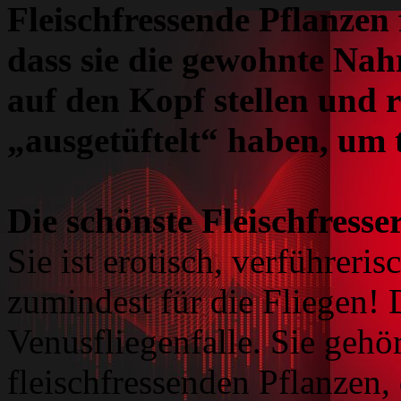
Fleischfressende Pflanzen 
dass sie die gewohnte Nahr
auf den Kopf stellen und 
„ausgetüftelt“ haben, um 
Die schönste Fleischfresser
Sie ist erotisch, verführeri
zumindest für die Fliegen! 
Venusfliegenfalle. Sie gehö
fleischfressenden Pflanzen, 