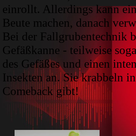
einrollt. Allerdings kann e
Beute machen, danach verwe
Bei der Fallgrubentechnik bi
Gefäßkanne - teilweise sog
des Gefäßes und einen inte
Insekten an. Sie krabbeln i
Comeback gibt!