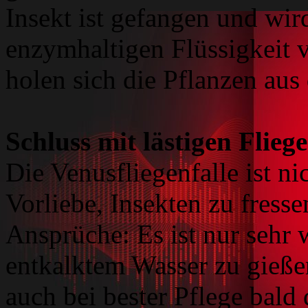
Insekt ist gefangen und wir
enzymhaltigen Flüssigkeit v
holen sich die Pflanzen aus
Schluss mit lästigen Flieg
Die Venusfliegenfalle ist ni
Vorliebe, Insekten zu fresse
Ansprüche: Es ist nur sehr 
entkalktem Wasser zu gieße
auch bei bester Pflege bald