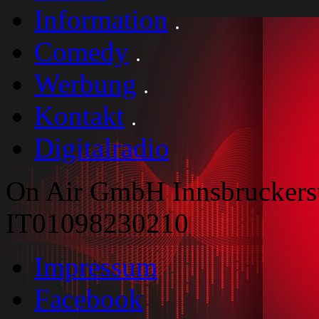
Information
Comedy
Werbung
Kontakt
Digitalradio
On Air GmbH Innsbruckers
IT01098230210
Impressum
Facebook