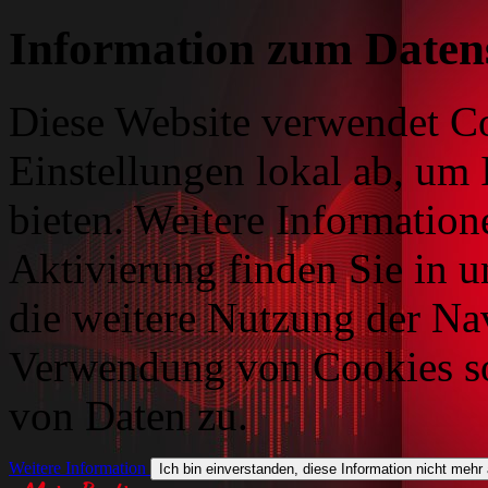
Information zum Daten
Diese Website verwendet Co
Einstellungen lokal ab, um 
bieten. Weitere Information
Aktivierung finden Sie in 
die weitere Nutzung der Na
Verwendung von Cookies so
von Daten zu.
Weitere Information
Ich bin einverstanden, diese Information nicht mehr