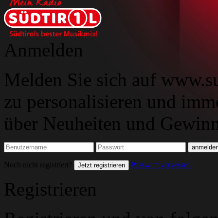
Anmelden
Melden Sie sich auf www.su
zu personalisieren und imm
über Neuheiten und Gewinns
Noch nicht registriert?
Passwort vergessen
Jetzt registrieren
Registrieren