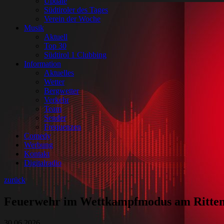
Update
Südtiroler des Tages
Verein der Woche
Musik
Aktuell
Top 30
Südtirol 1 Clubbing
Information
Aktuelles
Wetter
Bergwetter
Verkehr
Team
Sender
Frequenzen
Comedy
Werbung
Kontakt
Digitalradio
zurück
Feuerwehr im Wettkampfmodus am Ritten
30.06.2026