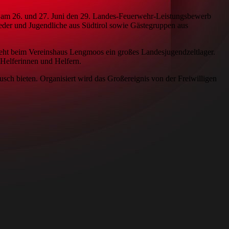
am 26. und 27. Juni den 29. Landes-Feuerwehr-Leistungsbewerb
eder und Jugendliche aus Südtirol sowie Gästegruppen aus
teht beim Vereinshaus Lengmoos ein großes Landesjugendzeltlager.
Helferinnen und Helfern.
h bieten. Organisiert wird das Großereignis von der Freiwilligen