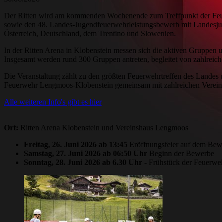
Der Ritten wird am kommenden Wochenende zum Treffpunkt der Feue
sowie den 48. Landes-Jugendfeuerwehrleistungsbewerb mit Landesjug
Österreich, Deutschland, dem Trentino und Slowenien.
In der Ritten Arena in Klobenstein messen sich die aktiven Gruppen
Insgesamt werden rund 300 Gruppen antreten, begleitet von zahlreic
Die Veranstaltung zählt zu den größten Feuerwehrtreffen des Landes
Feuerwehr Lengmoos-Klobenstein gemeinsam mit zahlreichen Vereine
Alle weiteren Info's gibt es hier
Ort:
Ritten Arena Klobenstein und Vereinshaus Lengmoos
Freitag, 26. Juni 2026 ab 13:45
Eröffnungsfeier auf dem Bew
Samstag, 27. Juni 2026 ab 06:50 Uhr
Beginn der Bewerbe
Sonntag, 28. Juni 2026
ab 6.30 Uhr
- Frühstück der Feuerw