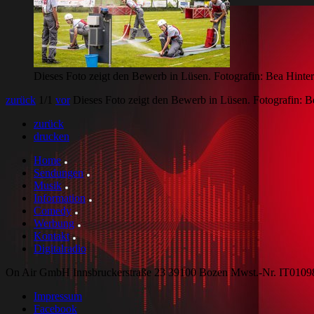
Dieses Foto zeigt den Bewerb in Lüsen. Fotografin: Bea Hinte
zurück
1
/1
vor
Dieses Foto zeigt den Bewerb in Lüsen. Fotografin: B
zurück
drucken
Home
Sendungen
Musik
Information
Comedy
Werbung
Kontakt
Digitalradio
On Air GmbH Innsbruckerstraße 23 39100 Bozen Mwst.-Nr. IT010
Impressum
Facebook