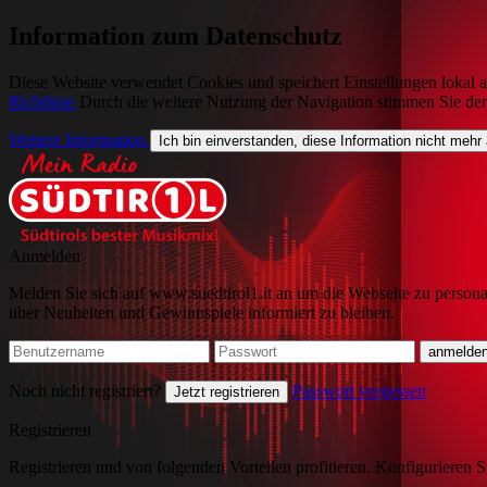
Information zum Datenschutz
Diese Website verwendet Cookies und speichert Einstellungen lokal a
Richtlinie
Durch die weitere Nutzung der Navigation stimmen Sie de
Weitere Information
Ich bin einverstanden, diese Information nicht mehr
Anmelden
Melden Sie sich auf www.suedtirol1.it an um die Webseite zu persona
über Neuheiten und Gewinnspiele informiert zu bleiben.
Noch nicht registriert?
Passwort vergessen
Jetzt registrieren
Registrieren
Registrieren und von folgenden Vorteilen profitieren. Konfigurieren S