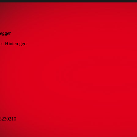
regger
ea Hinteregger
98230210