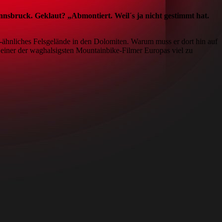
nsbruck. Geklaut? „Abmontiert. Weil´s ja nicht gestimmt hat.
ig-ähnliches Felsgelände in den Dolomiten. Warum muss er dort hin auf
 einer der waghalsigsten Mountainbike-Filmer Europas viel zu