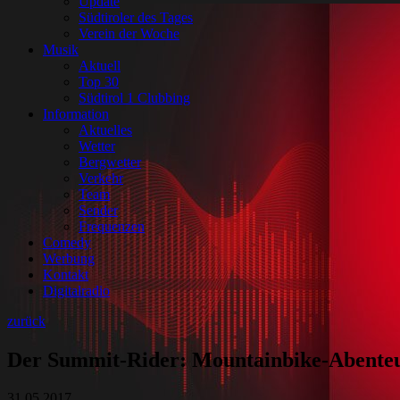
Update
Südtiroler des Tages
Verein der Woche
Musik
Aktuell
Top 30
Südtirol 1 Clubbing
Information
Aktuelles
Wetter
Bergwetter
Verkehr
Team
Sender
Frequenzen
Comedy
Werbung
Kontakt
Digitalradio
zurück
Der Summit-Rider: Mountainbike-Abenteu
31.05.2017