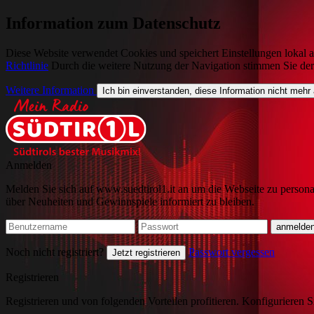
Information zum Datenschutz
Diese Website verwendet Cookies und speichert Einstellungen lokal a
Richtlinie
Durch die weitere Nutzung der Navigation stimmen Sie de
Weitere Information
Ich bin einverstanden, diese Information nicht mehr
Anmelden
Melden Sie sich auf www.suedtirol1.it an um die Webseite zu persona
über Neuheiten und Gewinnspiele informiert zu bleiben.
Noch nicht registriert?
Passwort vergessen
Jetzt registrieren
Registrieren
Registrieren und von folgenden Vorteilen profitieren. Konfigurieren S