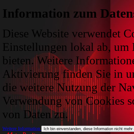
Information zum Daten
Diese Website verwendet Co
Einstellungen lokal ab, um 
bieten. Weitere Information
Aktivierung finden Sie in 
die weitere Nutzung der Na
Verwendung von Cookies so
von Daten zu.
Weitere Information
Ich bin einverstanden, diese Information nicht mehr