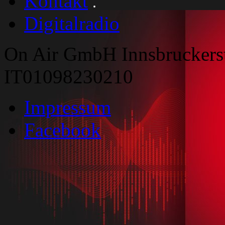
Kontakt
Digitalradio
On Air GmbH Innsbruckers
IT01098230210
Impressum
Facebook