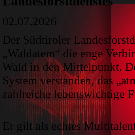
Landesforstdienstes
02.07.2026
Der Südtiroler Landesforstdie
„Waldatem“ die enge Verb
Wald in den Mittelpunkt. D
System verstanden, das „atm
zahlreiche lebenswichtige F
Er gilt als echtes Multitale