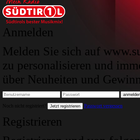
Anmelden
Melden Sie sich auf www.su
zu personalisieren und imm
über Neuheiten und Gewinns
Noch nicht registriert?
Passwort vergessen
Jetzt registrieren
Registrieren