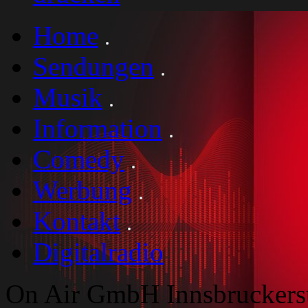
Home
Sendungen
Musik
Information
Comedy
Werbung
Kontakt
Digitalradio
On Air GmbH Innsbruckers