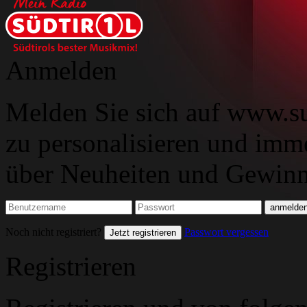
Anmelden
Melden Sie sich auf www.su
zu personalisieren und imm
über Neuheiten und Gewinns
Noch nicht registriert?
Passwort vergessen
Jetzt registrieren
Registrieren