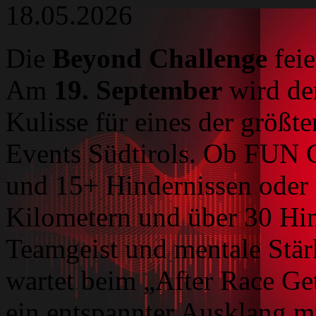
18.05.2026
Die
Beyond Challenge
feie
Am
19. September
wird de
Kulisse für eines der größt
Events Südtirols. Ob FUN C
und 15+ Hindernissen oder
Kilometern und über 30 Hin
Teamgeist und mentale Stä
wartet beim „After Race G
ein entspannter Ausklang m