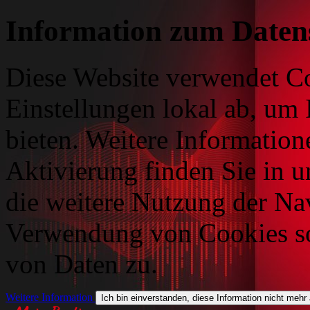
Information zum Daten
Diese Website verwendet Co
Einstellungen lokal ab, um 
bieten. Weitere Information
Aktivierung finden Sie in 
die weitere Nutzung der Na
Verwendung von Cookies so
von Daten zu.
Weitere Information
Ich bin einverstanden, diese Information nicht mehr