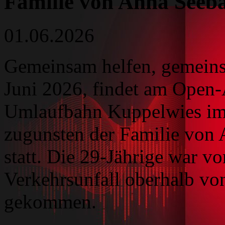
Familie von Anna Seeb
01.06.2026
Gemeinsam helfen, gemeins
Juni 2026, findet am Open
Umlaufbahn Kuppelwies im 
zugunsten der Familie von 
statt. Die 29-Jährige war v
Verkehrsunfall oberhalb v
gekommen.