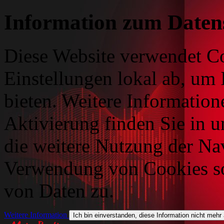
Information zum Daten
Diese Website verwendet Co
Einstellungen lokal ab, um 
bieten. Weitere Information
Aktivierung finden Sie in 
die weitere Nutzung der Na
Verwendung von Cookies so
von Daten zu.
Weitere Information
Ich bin einverstanden, diese Information nicht mehr