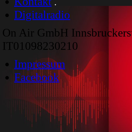
Kontakt
Digitalradio
On Air GmbH Innsbruckers
IT01098230210
Impressum
Facebook