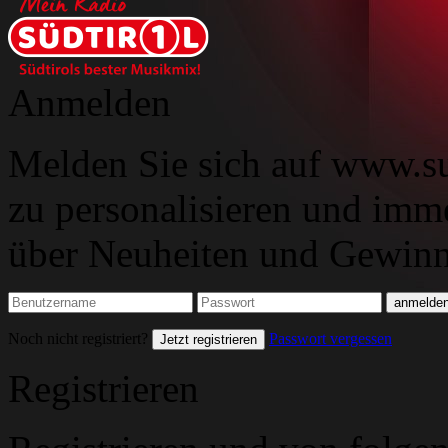
Anmelden
Melden Sie sich auf www.su
zu personalisieren und imm
über Neuheiten und Gewinns
Noch nicht registriert?
Passwort vergessen
Jetzt registrieren
Registrieren