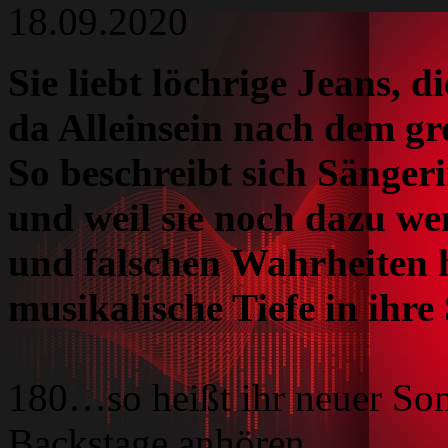
18.09.2020
Sie liebt löchrige Jeans, 
da Alleinsein nach dem gr
So beschreibt sich Sänger
und weil sie noch dazu we
und falschen Wahrheiten hä
musikalische Tiefe in ihre
180…so heißt ihr neuer Son
Backstage anhören.