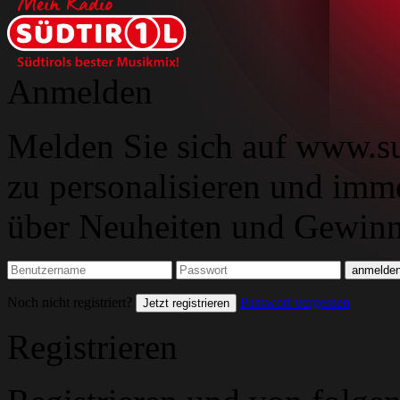
Anmelden
Melden Sie sich auf www.su
zu personalisieren und imm
über Neuheiten und Gewinns
Noch nicht registriert?
Passwort vergessen
Jetzt registrieren
Registrieren