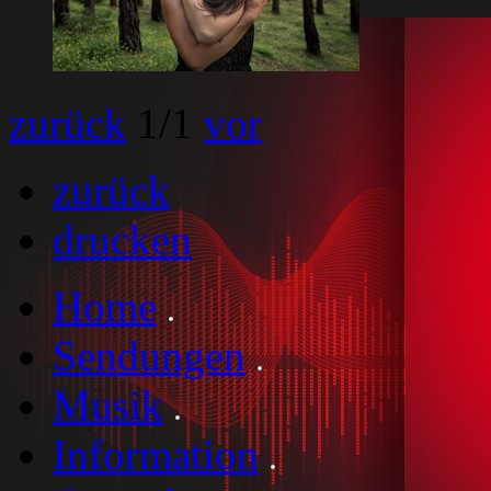
zurück
1
/1
vor
zurück
drucken
Home
Sendungen
Musik
Information