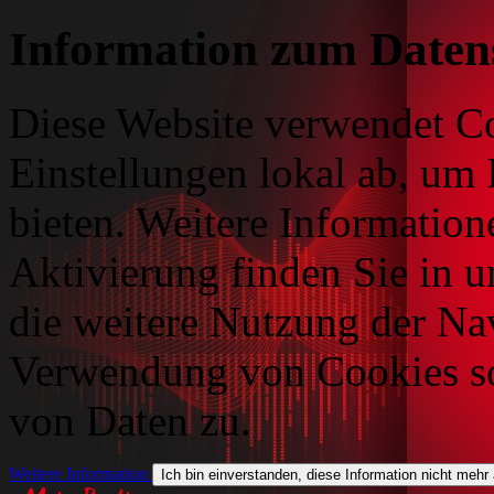
Information zum Daten
Diese Website verwendet Co
Einstellungen lokal ab, um 
bieten. Weitere Information
Aktivierung finden Sie in 
die weitere Nutzung der Na
Verwendung von Cookies so
von Daten zu.
Weitere Information
Ich bin einverstanden, diese Information nicht mehr