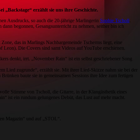
i „Backstage“ erzählt sie uns ihre Geschichte.
chen Ausdrucks, so auch die 20-jährige Marlingerin
Sophie Tscholl
.
h dann begonnen, Gesangsunterricht zu nehmen, seither bin ich
t Zone, das in Marlings Nachbargemeinde Tscherms liegt, eine
 Leon). Die Covers sind samt Videos auf YouTube erschienen.
kers denkt, irrt. „November Rain“ ist ein selbst geschriebener Song
Lied zugrunde“, erzählt sie. Mit ihrer Lied-Skizze nahm sie bei der
 Brünken baute sie in gemeinsamen Sessions ihre Idee zum fertigen
lle Stimme von Tscholl, die Gitarre, in der Klangästhetik eines
ain“ ist ein rundum gelungenes Debüt, das Lust auf mehr macht.
ten Magazin“ und auf „STOL“.