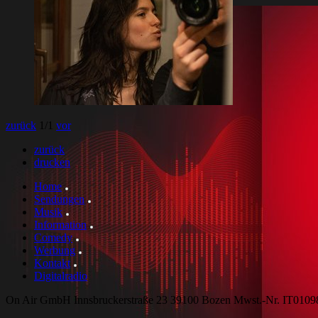
zurück
1
/1
vor
zurück
drucken
Home
Sendungen
Musik
Information
Comedy
Werbung
Kontakt
Digitalradio
On Air GmbH Innsbruckerstraße 23 39100 Bozen Mwst.-Nr. IT010