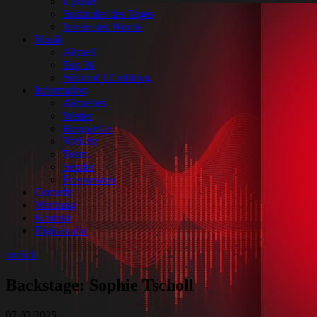
Update
Südtiroler des Tages
Verein der Woche
Musik
Aktuell
Top 30
Südtirol 1 Clubbing
Information
Aktuelles
Wetter
Bergwetter
Verkehr
Team
Sender
Frequenzen
Comedy
Werbung
Kontakt
Digitalradio
zurück
Backstage: Sophie Tscholl
07.02.2025