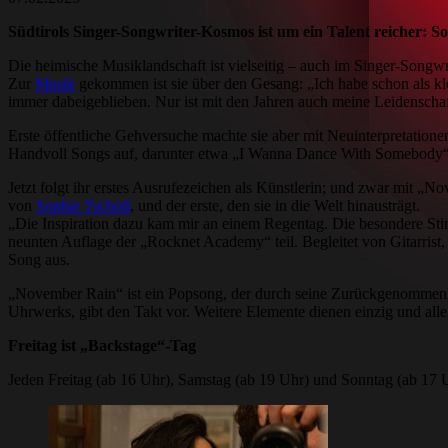
Südtirols Singer-Songwriter-Kosmos ist um ein Talent reicher: S
Die heimische Musiklandschaft ist vielseitig – auch im Singer-Songwr
Zur
Musik
gekommen ist sie über den Gesang: „Ich habe schon als kle
immer dabeigeblieben. Nur ist mit den Jahren auch meine Leidenscha
Erste öffentliche Gehversuche machte sie aber mit Neuinterpretation
Handvoll Songs auf, darunter etwa „I Wanna Dance With Somebody“ 
Jetzt folgt ihr erstes Ausrufezeichen als Künstlerin; und zwar mit „
von
Sophie Tscholl
, und der erste, den sie in die Welt hinausträgt.
„Die Inspiration dazu kam mir an einem Regentag. Die besondere Sti
neunten Auflage der „Rocknet Academy“ teil. Begleitet von Gitarris
Song aus.
„November Rain“ ist ein Popsong, der durch seine Zurückgenommenheit 
Uhrwerks, gibt den Takt vor. Weitere Elemente dienen einzig und al
Freitag ist „Backstage“-Tag
Jeden Freitag (ab 16 Uhr), Samstag (ab 19 Uhr) und Sonntag (ab 17 