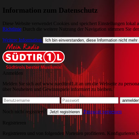
Information zum Datenschutz
Diese Website verwendet Cookies und speichert Einstellungen lokal a
Richtlinie
Durch die weitere Nutzung der Navigation stimmen Sie de
Weitere Information
Ich bin einverstanden, diese Information nicht mehr
Anmelden
Melden Sie sich auf www.suedtirol1.it an um die Webseite zu persona
über Neuheiten und Gewinnspiele informiert zu bleiben.
Noch nicht registriert?
Passwort vergessen
Jetzt registrieren
Registrieren
Registrieren und von folgenden Vorteilen profitieren. Konfigurieren S