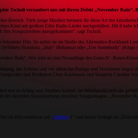
ophie Tscholl verzaubert uns mit ihrem Debüt „November Rain“. Be
iter-Bereich. Viele junge Musiker brennen für diese Art des künstleris
ines Kind mit großem Eifer Radio-Lieder nachgeträllert. Mit 8 habe ic
ft fürs Songschreiben dazugekommen“, sagt Tscholl.
en bekannter Hits. So nahm sie im Studio der Alternative-Rockband Los
(Whitney Houston), „Stay“ (Rihanna) oder „Use Somebody“ (Kings of
November Rain“. Wer jetzt an eine Neuauflage des Guns-N’ -Roses-Klassi
mmung, das Schöne und vor allem das Ruhige und Verträumte liegen dem 
t, Songwriter und Produzent Chris Kaufmann und Sängerin Caroline von
erst so richtig zum Strahlen kommt. Im Mittelpunkt steht die gefühlvo
lein der dezenten Akzentuierung einzelner Songpassagen. „November R
Uhr) im Hitcountdown auf „
Südtirol
1“ und immer freitags im „Dolomi