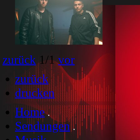
zurück
1
/1
vor
zurück
drucken
Home
Sendungen
Musik