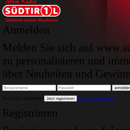
Anmelden
Melden Sie sich auf www.su
zu personalisieren und imm
über Neuheiten und Gewinns
Noch nicht registriert?
Passwort vergessen
Jetzt registrieren
Registrieren