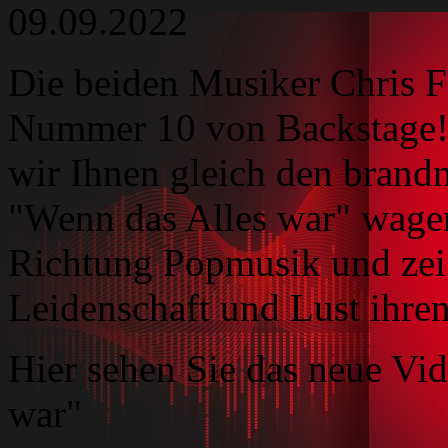
09.09.2022
Die beiden Musiker Chris F
Nummer 10 von Backstage! 
wir Ihnen gleich den brand
"Wenn das Alles war" wagen 
Richtung Popmusik und zeig
Leidenschaft und Lust ihre
Hier sehen Sie das neue V
war"