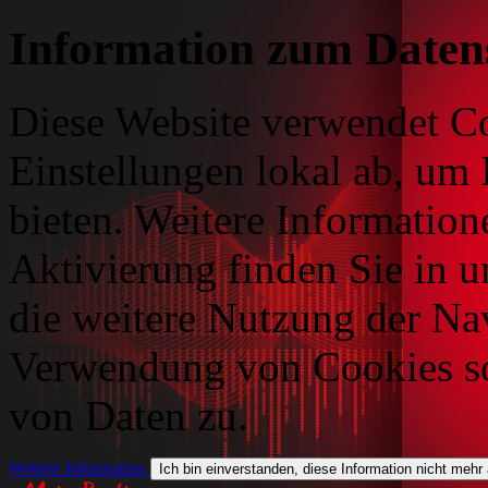
Information zum Daten
Diese Website verwendet Co
Einstellungen lokal ab, um 
bieten. Weitere Information
Aktivierung finden Sie in 
die weitere Nutzung der Na
Verwendung von Cookies so
von Daten zu.
Weitere Information
Ich bin einverstanden, diese Information nicht mehr