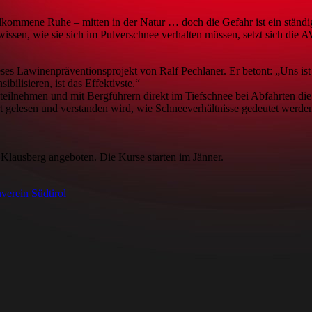
llkommene Ruhe – mitten in der Natur … doch die Gefahr ist ein ständiger
wissen, wie sie sich im Pulverschnee verhalten müssen, setzt sich die 
dieses Lawinenpräventionsprojekt von Ralf Pechlaner. Er betont: „Uns is
bilisieren, ist das Effektivste.“
eilnehmen und mit Bergführern direkt im Tiefschnee bei Abfahrten die
 gelesen und verstanden wird, wie Schneeverhältnisse gedeutet werden,
Klausberg angeboten. Die Kurse starten im Jänner.
verein Südtirol