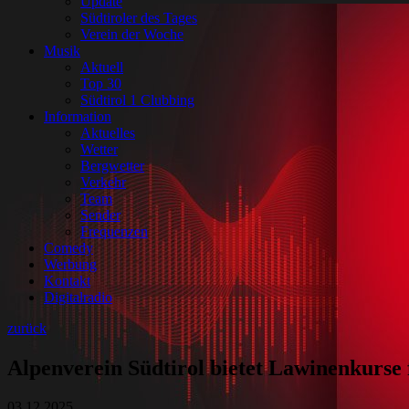
Update
Südtiroler des Tages
Verein der Woche
Musik
Aktuell
Top 30
Südtirol 1 Clubbing
Information
Aktuelles
Wetter
Bergwetter
Verkehr
Team
Sender
Frequenzen
Comedy
Werbung
Kontakt
Digitalradio
zurück
Alpenverein Südtirol bietet Lawinenkurse 
03.12.2025