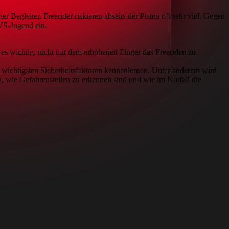
 Begleiter. Freerider riskieren abseits der Pisten oft sehr viel. Gegen
AVS-Jugend ein.
t es wichtig, nicht mit dem erhobenen Finger das Freeriden zu
 wichtigsten Sicherheitsfaktoren kennenlernen. Unter anderem wird
 wie Gefahrenstellen zu erkennen sind und wie im Notfall die