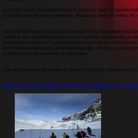
Es ist ein Gefühl von völliger Freiheit. Es macht Spaß, es herrscht vo
Leichtsinn und für mehr kompetente, informierte junge Freerider, die 
Seit 2009 finden jedes Jahr die Freeridedays statt. Organisiert wird 
verbieten. Die Jugendlichen bewusst zu begleiten und praktisch zu sensi
Jugendliche zwischen 13 und 25 Jahren können an den sechs Kursen t
den Teilnehmerinnen und Teilnehmern gezeigt, wie ein Lawinenreport
Ausrüstung richtig verwendet werden muss.
Über das Land verteilt werden die Kurse in Schnals, Ladurns und am 
Hier geht’s zu den Anmeldung: AVS Open Freeridedays 2026 - Alpen