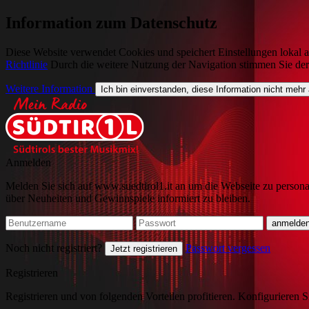
Information zum Datenschutz
Diese Website verwendet Cookies und speichert Einstellungen lokal a
Richtlinie
Durch die weitere Nutzung der Navigation stimmen Sie de
Weitere Information
Ich bin einverstanden, diese Information nicht mehr
Anmelden
Melden Sie sich auf www.suedtirol1.it an um die Webseite zu persona
über Neuheiten und Gewinnspiele informiert zu bleiben.
Noch nicht registriert?
Passwort vergessen
Jetzt registrieren
Registrieren
Registrieren und von folgenden Vorteilen profitieren. Konfigurieren S