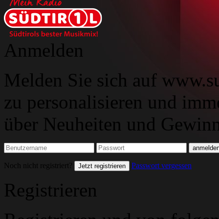
Anmelden
Melden Sie sich auf www.su
zu personalisieren und imm
über Neuheiten und Gewinns
Noch nicht registriert?
Passwort vergessen
Jetzt registrieren
Registrieren