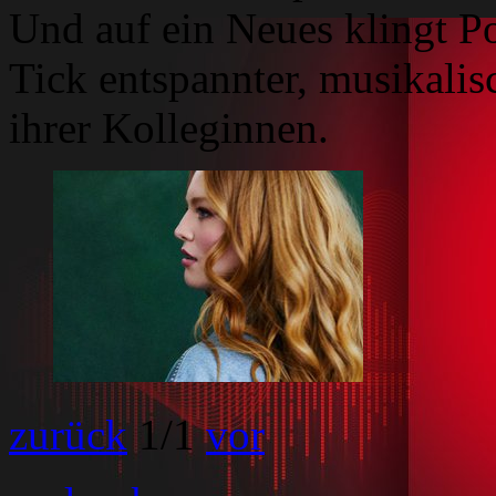
Und auf ein Neues klingt P
Tick entspannter, musikalis
ihrer Kolleginnen.
zurück
1
/1
vor