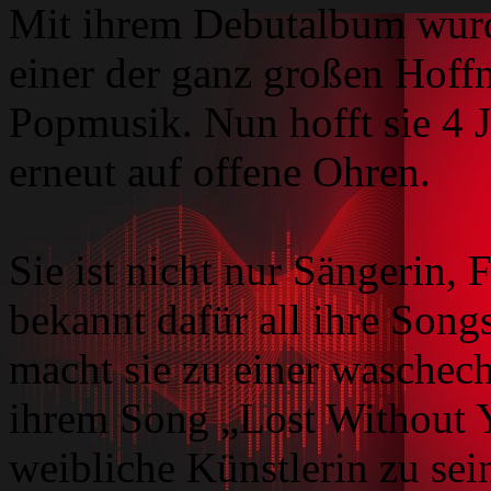
Mit ihrem Debutalbum wurd
einer der ganz großen Hof
Popmusik. Nun hofft sie 4 J
erneut auf offene Ohren.
Sie ist nicht nur Sängerin, 
bekannt dafür all ihre Song
macht sie zu einer waschec
ihrem Song „Lost Without Yo
weibliche Künstlerin zu sei