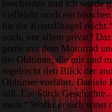
bescheiden und ich werde gl
vielleicht noch ein bissche
für die Kristallkugel reicht
noch, vor allem privat? Daz
gerne mit dem Motorrad un
die Oldtimer, die mir und 
regelrecht den Blick der an
Oldtimer vorfährt. Daniele 
süß. Ein Stück Geschichte…
mich.“ Wofür er sich sonst 