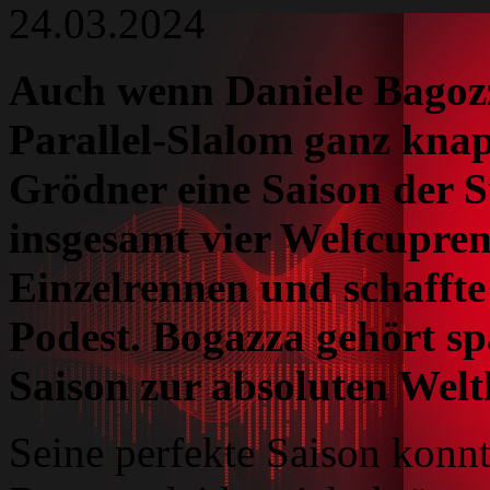
24.03.2024
Auch wenn Daniele Bagozza
Parallel-Slalom ganz knap
Grödner eine Saison der S
insgesamt vier Weltcupren
Einzelrennen und schaffte 
Podest. Bogazza gehört sp
Saison zur absoluten Wel
Seine perfekte Saison konn