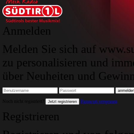
Anmelden
Melden Sie sich auf www.su
zu personalisieren und imm
über Neuheiten und Gewinns
Noch nicht registriert?
Passwort vergessen
Jetzt registrieren
Registrieren