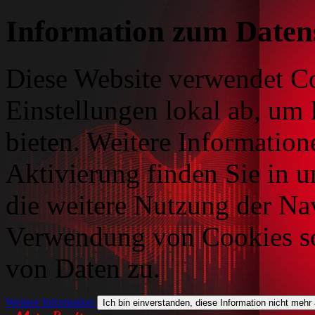
Information zum Daten
Diese Website verwendet Co
Einstellungen lokal ab, um 
bieten. Weitere Information
Aktivierung finden Sie in 
die weitere Nutzung der Na
Verwendung von Cookies so
von Daten zu.
Weitere Information
Ich bin einverstanden, diese Information nicht mehr