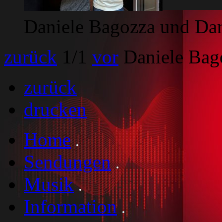
Daniele Bagozza und Dan
zurück
1
/1
vor
Daniele Bag
zurück
drucken
Home
Sendungen
Musik
Information