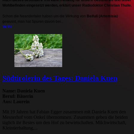
Auch dieses besondere Trio kann vielfältig für unsere Gesundheit und unser
Wohlbefinden eingesetzt werden, erklärt unser Radiodoktor Christian Thuile.
Schon die Neandertaler haben um die Wirkung von
Beifuß (Artemisia)
gewusst, man hat Spuren davon bei...
mehr
Südtirolerin des Tages: Daniela Kuen
Name: Daniela Kuen
Beruf: Bäuerin
Aus: Laurein
Mit 19 Jahren hat Fabian Egger zusammen mit Daniela Kuen den
Mesnerhof vom Onkel übernommen. Zusammen geben die beiden
täglich ihr Bestes um den Hof zu bewirtschaften. Milchwirtschaft,
Kleintierhaltung,...