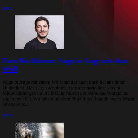
mehr
Zum Nachhören: Auge in Auge mit dem
Wolf
Auge in Auge mit einem Wolf und das auch noch bei absoluter
Dunkelheit. Das ist ein absolutes Horrorszenario das sich am
Mittwochmorgen um 04.00 Uhr früh in der Nähe des Würzjochs
zugetragen hat. Wir haben mit dem 50-jährigen Familienvater Martin
Obexer aus...
mehr