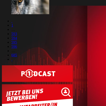
1
…
593
594
595
596
…
685