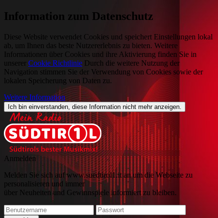
Information zum Datenschutz
Diese Website verwendet Cookies und speichert Einstellungen lokal
ab, um Ihnen das beste Nutzererlebnis zu bieten. Weitere
Informationen über Cookies und ihre Aktivierung finden Sie in
unserer
Cookie Richtlinie
Durch die weitere Nutzung der
Navigation stimmen Sie der Verwendung von Cookies sowie der
lokalen Speicherung von Daten zu.
Weitere Information
Ich bin einverstanden, diese Information nicht mehr anzeigen.
Anmelden
Melden Sie sich auf www.suedtirol1.it an um die Webseite zu
personalisieren und immer
über Neuheiten und Gewinnspiele informiert zu bleiben.