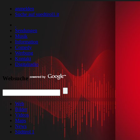
anmelden
Suche auf suedtirol1.it
Sendungen
Musik
Information
Comedy
Werbung
Kontakt
Digitalradio
Websuche
Web
Bilder
Videos
Maps
News
Südtirol 1