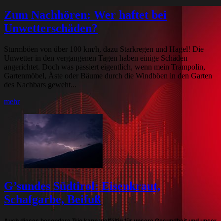
Zum Nachhören: Wer haftet bei
Unwetterschäden?
Sturmböen von über 100 km/h, dazu Starkregen und Hagel! Die
Unwetter in den vergangenen Tagen haben einige Schäden
angerichtet. Doch was passiert eigentlich, wenn mein Trampolin,
Gartenmöbel, Äste oder Bäume durch die Windböen in den Garten
des Nachbars geweht...
mehr
G’sundes Südtirol: Eisenkraut,
Schafgarbe, Beifuß