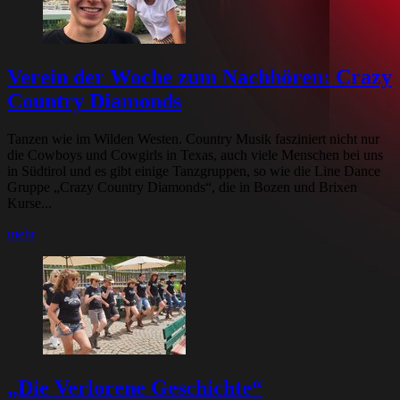
Verein der Woche zum Nachhören: Crazy
Country Diamonds
Tanzen wie im Wilden Westen. Country Musik fasziniert nicht nur
die Cowboys und Cowgirls in Texas, auch viele Menschen bei uns
in Südtirol und es gibt einige Tanzgruppen, so wie die Line Dance
Gruppe „Crazy Country Diamonds“, die in Bozen und Brixen
Kurse...
mehr
„Die Verlorene Geschichte“