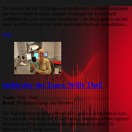
Vor kurzem hat die 29-jährige Autorin Barbara Ladurner zusammen
mit ihrer Künstlerkollegin Hannah Nestlinger ein Kinderbuch
veröffenlticht: „Die verlorene Geschichte“. Im Buch geht es um ein
Kind, welches sich auf die Reise nach dem Buch der unendlichen...
mehr
Südtiroler des Tages: Willy Theil
Name:
Willy Theil
Beruf:
Medienpädagoge und Musiker
Die Jugendlichen kamen während des Corona-Lockdowns zu kurz.
Sie haben die Probleme der Erwachsenen miterlebt und ihre eigenen
Probleme konnten nicht richtig wahrgenommen werden. 23
Mädchen und 7 Jungs haben...