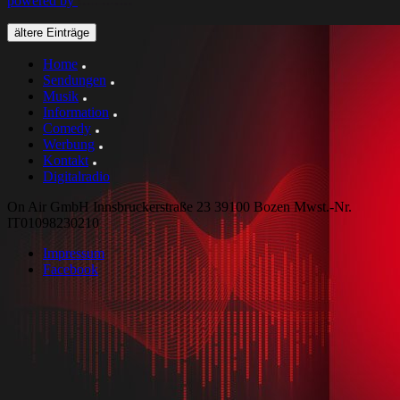
powered by
ältere Einträge
Home
Sendungen
Musik
Information
Comedy
Werbung
Kontakt
Digitalradio
On Air GmbH Innsbruckerstraße 23 39100 Bozen Mwst.-Nr.
IT01098230210
Impressum
Facebook