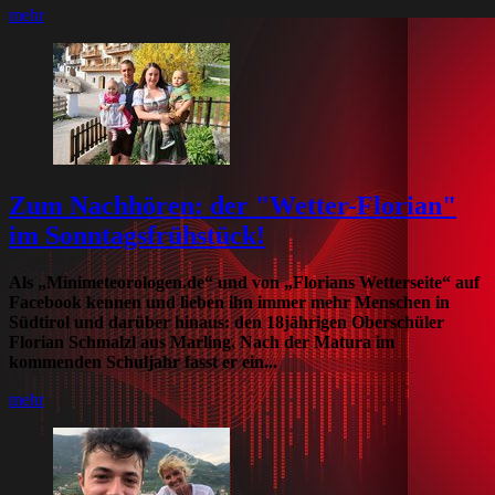
mehr
Zum Nachhören: der "Wetter-Florian"
im Sonntagsfrühstück!
Als „Minimeteorologen.de“ und von „Florians Wetterseite“ auf
Facebook kennen und lieben ihn immer mehr Menschen in
Südtirol und darüber hinaus: den 18jährigen Oberschüler
Florian Schmalzl aus Marling. Nach der Matura im
kommenden Schuljahr fasst er ein...
mehr