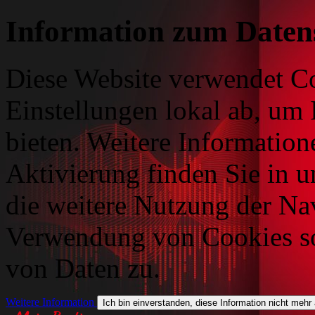
Information zum Daten
Diese Website verwendet Co
Einstellungen lokal ab, um 
bieten. Weitere Information
Aktivierung finden Sie in 
die weitere Nutzung der Na
Verwendung von Cookies so
von Daten zu.
Weitere Information
Ich bin einverstanden, diese Information nicht mehr