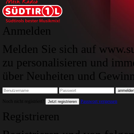
Anmelden
Melden Sie sich auf www.su
zu personalisieren und imm
über Neuheiten und Gewinns
Noch nicht registriert?
Passwort vergessen
Jetzt registrieren
Registrieren