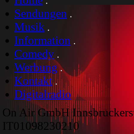
Sendungen
Musik
Information
Comedy
Werbung
Kontakt
Digitalradio
On Air GmbH Innsbruckers
IT01098230210