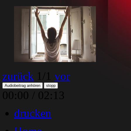
zurück
1
/1
vor
Audiobeitrag anhören
stopp
00:00
/
02:13
drucken
Home