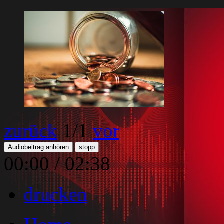
zurück
1
/1
vor
Audiobeitrag anhören
stopp
00:00
/
02:38
drucken