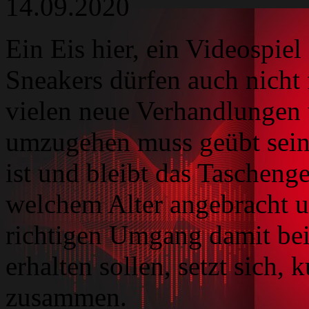
14.09.2020
Ein Eis hier, ein Videospie
Sneakers dürfen auch nicht 
vielen neue Verhandlungen 
umzugehen muss geübt sein
ist und bleibt das Taschenge
welchem Alter angebracht 
richtigen Umgang damit bei
erhalten sollen, setzt sich, 
zusammen.