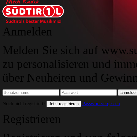
Anmelden
Melden Sie sich auf www.su
zu personalisieren und imm
über Neuheiten und Gewinns
Noch nicht registriert?
Passwort vergessen
Jetzt registrieren
Registrieren