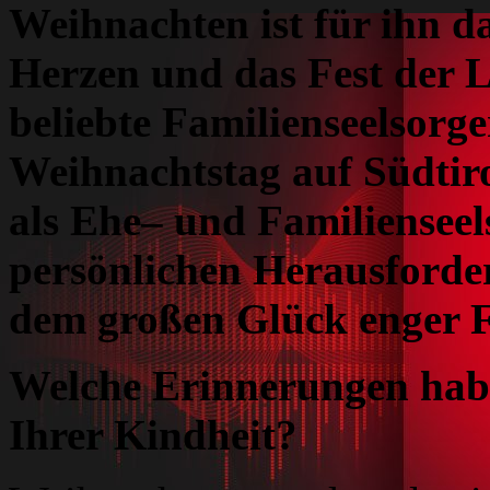
Weihnachten ist für ihn da
Herzen und das Fest der L
beliebte Familienseelsorg
Weihnachtstag auf Südtiro
als Ehe– und Familienseel
persönlichen Herausforde
dem großen Glück enger 
Welche Erinnerungen habe
Ihrer Kindheit?