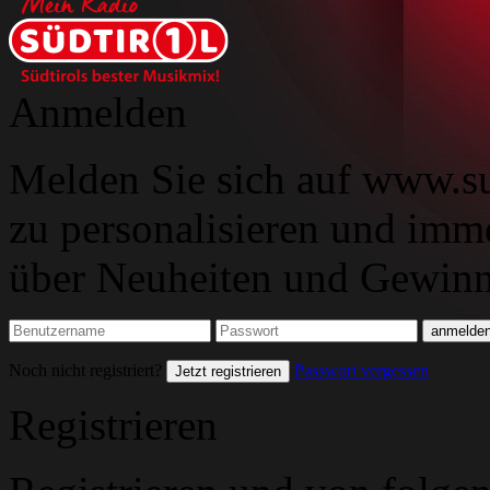
Anmelden
Melden Sie sich auf www.su
zu personalisieren und imm
über Neuheiten und Gewinns
Noch nicht registriert?
Passwort vergessen
Jetzt registrieren
Registrieren