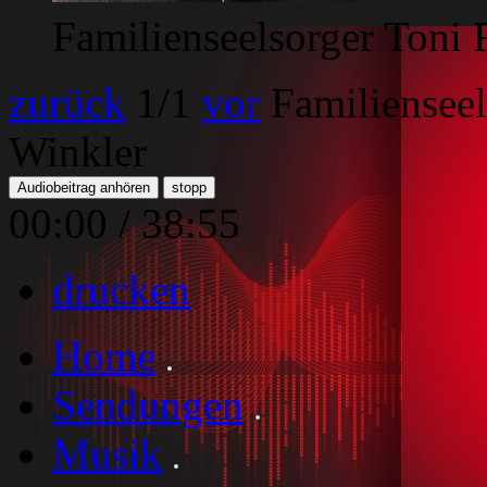
Familienseelsorger Toni 
zurück
1
/1
vor
Familienseel
Winkler
Audiobeitrag anhören
stopp
00:00
/
38:55
drucken
Home
Sendungen
Musik