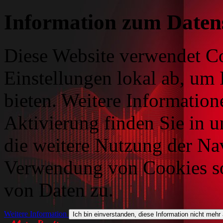
Information zum Daten
Diese Website verwendet Co
Einstellungen lokal ab, um 
bieten. Weitere Information
Aktivierung finden Sie in 
die weitere Nutzung der Na
Verwendung von Cookies so
von Daten zu.
Weitere Information
Ich bin einverstanden, diese Information nicht mehr