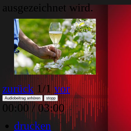
ausgezeichnet wird.
zurück
1
/1
vor
Audiobeitrag anhören
stopp
00:00
/
03:00
drucken