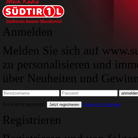
Anmelden
Melden Sie sich auf www.su
zu personalisieren und imm
über Neuheiten und Gewinns
Noch nicht registriert?
Passwort vergessen
Jetzt registrieren
Registrieren