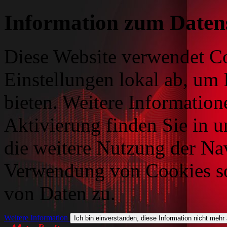
Information zum Daten
Diese Website verwendet Co
Einstellungen lokal ab, um 
bieten. Weitere Information
Aktivierung finden Sie in 
die weitere Nutzung der Na
Verwendung von Cookies so
von Daten zu.
Weitere Information
Ich bin einverstanden, diese Information nicht mehr