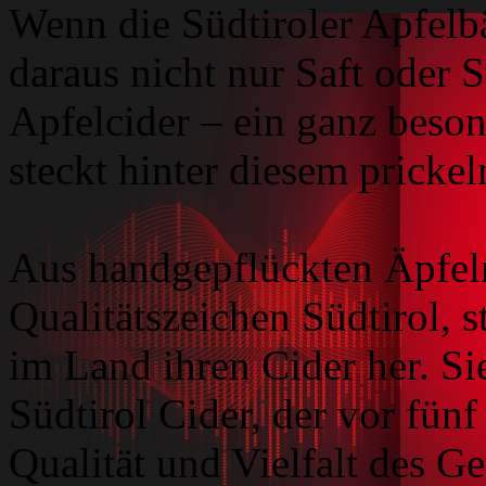
Wenn die Südtiroler Apfelb
daraus nicht nur Saft oder 
Apfelcider – ein ganz beso
steckt hinter diesem pricke
Aus handgepflückten Äpfel
Qualitätszeichen Südtirol, s
im Land ihren Cider her. Si
Südtirol Cider, der vor fün
Qualität und Vielfalt des G