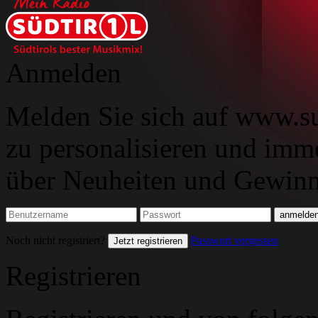
Anmelden
Melden Sie sich auf www.su
zu personalisieren und imm
über Neuheiten und Gewinns
Noch nicht registriert?
Passwort vergessen
Jetzt registrieren
Registrieren