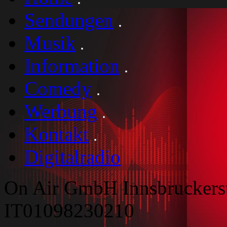
Sendungen
Musik
Information
Comedy
Werbung
Kontakt
Digitalradio
On Air GmbH Innsbruckers
IT01098230210