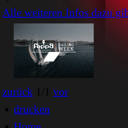
Alle weiteren Infos dazu gib
zurück
1
/1
vor
drucken
Home