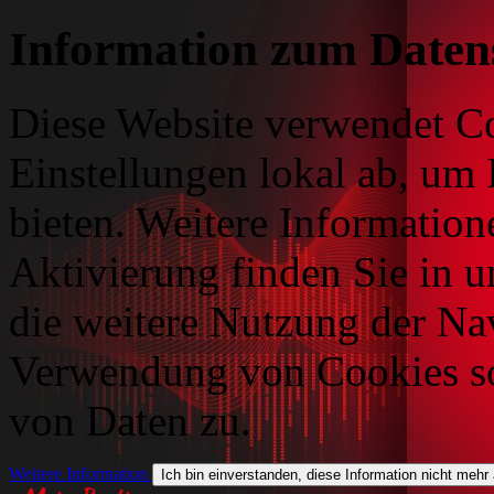
Information zum Daten
Diese Website verwendet Co
Einstellungen lokal ab, um 
bieten. Weitere Information
Aktivierung finden Sie in 
die weitere Nutzung der Na
Verwendung von Cookies so
von Daten zu.
Weitere Information
Ich bin einverstanden, diese Information nicht mehr