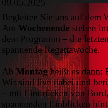
09.05.2025
Begleiten Sie uns auf dem
Am
Wochenende
stehen in
dem Programm – die letzten
spannende Regattawoche.
Ab
Montag
heißt es dann:
Wir sind live dabei und beri
– mit Eindrücken von Bord,
spannenden Einblicken hinte