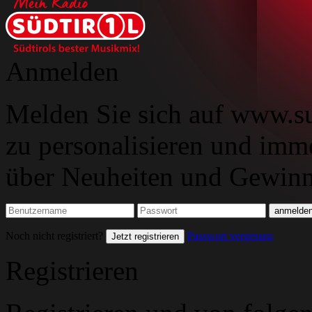
Anmelden
Melden Sie sich auf www.su
zu personalisieren und imm
über Neuheiten und Gewinns
Noch nicht registriert?
Passwort vergessen
Jetzt registrieren
Registrieren