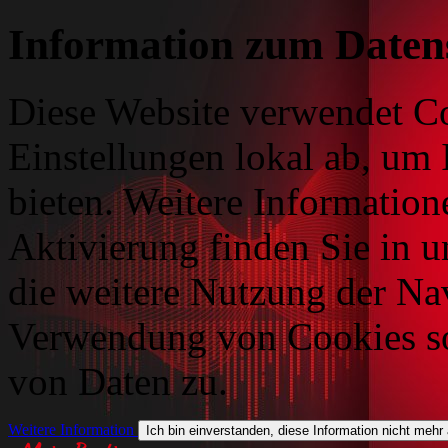
Information zum Daten
Diese Website verwendet Co
Einstellungen lokal ab, um 
bieten. Weitere Information
Aktivierung finden Sie in 
die weitere Nutzung der Na
Verwendung von Cookies so
von Daten zu.
Weitere Information
Ich bin einverstanden, diese Information nicht mehr