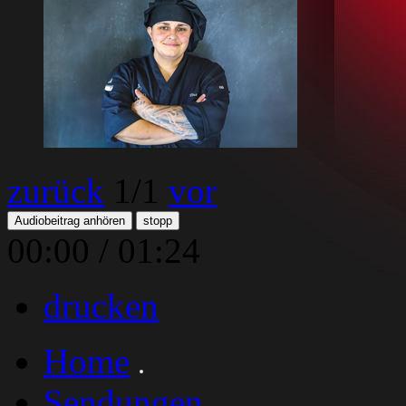
zurück
1
/1
vor
Audiobeitrag anhören
stopp
00:00
/
01:24
drucken
Home
Sendungen