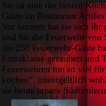
Sie ist eine der besten Köc
Gäste im Restaurant Artifex
Vor kurzem hat sie sich ih
und für die Feuerwehr von S
die 250 Feuerwehr-Gäste ha
Extraklasse gezaubert und T
Feuerwehren tun so viel für
kochen“, unentgeltlich wohl
sie heute unsere Südtiroleri