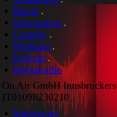
Musik
Information
Comedy
Werbung
Kontakt
Digitalradio
On Air GmbH Innsbruckers
IT01098230210
Impressum