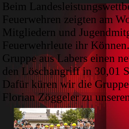
Beim Landesleistungswettbe
Feuerwehren zeigten am Wo
Mitgliedern und Jugendmitg
Feuerwehrleute ihr Können. 
Gruppe aus Labers einen ne
den Löschangriff in 30,01 S
Dafür küren wir die Grupp
Florian Zöggeler zu unseren