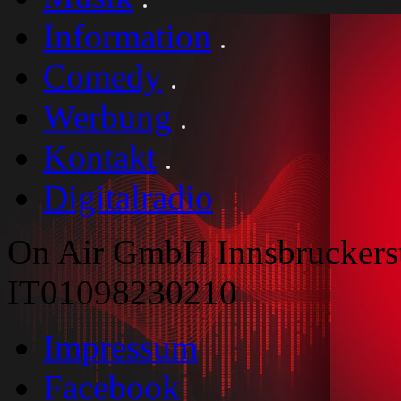
Information
Comedy
Werbung
Kontakt
Digitalradio
On Air GmbH Innsbruckers
IT01098230210
Impressum
Facebook