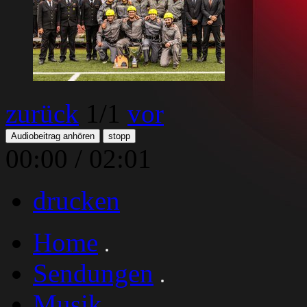
zurück
1
/1
vor
Audiobeitrag anhören
stopp
00:00
/
02:01
drucken
Home
Sendungen
Musik