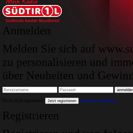
Anmelden
Melden Sie sich auf www.su
zu personalisieren und imm
über Neuheiten und Gewinns
Noch nicht registriert?
Passwort vergessen
Jetzt registrieren
Registrieren