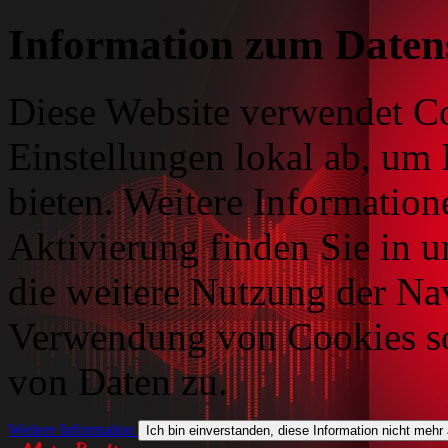
Information zum Daten
Diese Website verwendet Co
Einstellungen lokal ab, um 
bieten. Weitere Information
Aktivierung finden Sie in 
die weitere Nutzung der Na
Verwendung von Cookies so
von Daten zu.
Weitere Information
Ich bin einverstanden, diese Information nicht mehr