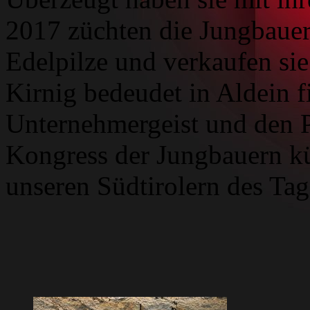
2017 züchten die Jungbauer
Edelpilze und verkaufen si
Kirnig bedeudet in Aldein fi
Unternehmergeist und den P
Kongress der Jungbauern kü
unseren Südtirolern des Tag