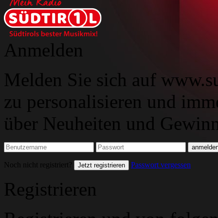
Anmelden
Melden Sie sich auf www.su
zu personalisieren und imm
über Neuheiten und Gewinns
Noch nicht registriert?
Passwort vergessen
Jetzt registrieren
Registrieren