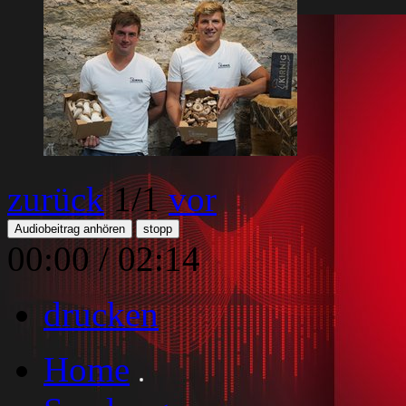
zurück
1
/1
vor
Audiobeitrag anhören
stopp
00:00
/
02:14
drucken
Home