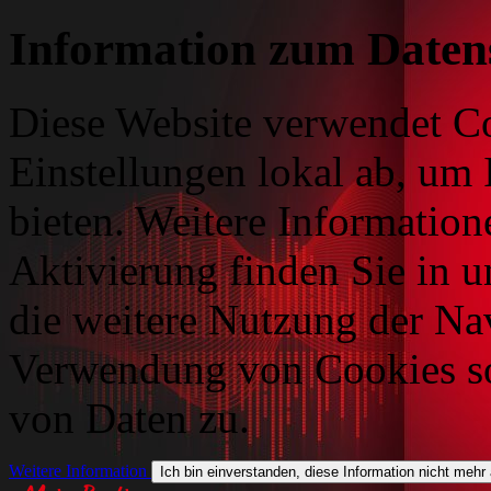
Information zum Daten
Diese Website verwendet Co
Einstellungen lokal ab, um 
bieten. Weitere Information
Aktivierung finden Sie in 
die weitere Nutzung der Na
Verwendung von Cookies so
von Daten zu.
Weitere Information
Ich bin einverstanden, diese Information nicht mehr