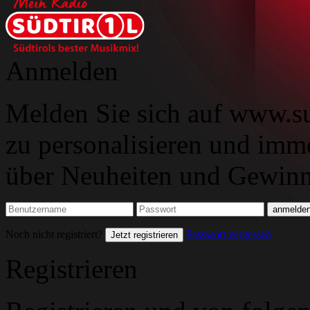
Anmelden
Melden Sie sich auf www.su
zu personalisieren und imm
über Neuheiten und Gewinns
Noch nicht registriert?
Passwort vergessen
Jetzt registrieren
Registrieren