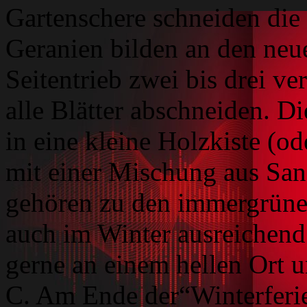
Gartenschere schneiden die 
Geranien bilden an den neu
Seitentrieb zwei bis drei v
alle Blätter abschneiden. Di
in eine kleine Holzkiste (o
mit einer Mischung aus Sa
gehören zu den immergrüne
auch im Winter ausreichend 
gerne an einem hellen Ort 
C. Am Ende der“Winterferie