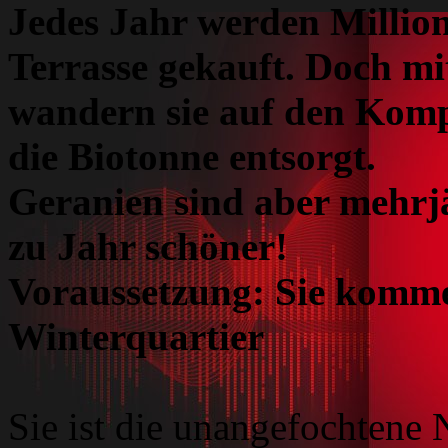
Jedes Jahr werden Millio
Terrasse gekauft. Doch m
wandern sie auf den Komp
die Biotonne entsorgt.
Geranien sind aber mehrj
zu Jahr schöner!
Voraussetzung: Sie kommen
Winterquartier
Sie ist die unangefochtene 