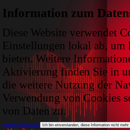
Information zum Daten
Diese Website verwendet Co
Einstellungen lokal ab, um 
bieten. Weitere Information
Aktivierung finden Sie in 
die weitere Nutzung der Na
Verwendung von Cookies so
von Daten zu.
Weitere Information
Ich bin einverstanden, diese Information nicht mehr