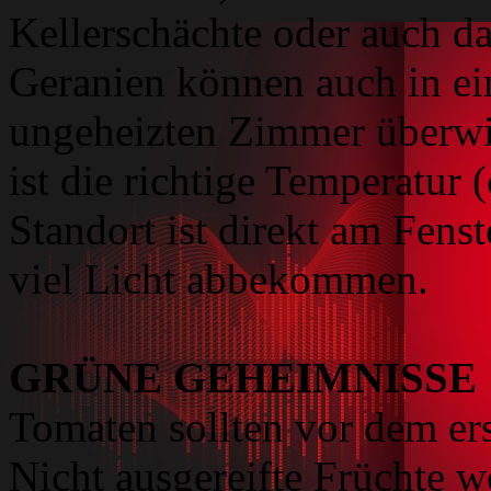
Kellerschächte oder auch d
Geranien können auch in ei
ungeheizten Zimmer überwin
ist die richtige Temperatur 
Standort ist direkt am Fenst
viel Licht abbekommen.
GRÜNE GEHEIMNISSE
Tomaten sollten vor dem ers
Nicht ausgereifte Früchte 