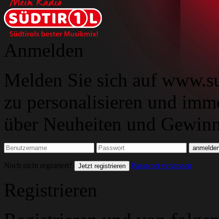
Anmelden
Melden Sie sich auf www.su
zu personalisieren und imm
über Neuheiten und Gewinns
Noch nicht registriert?
Passwort vergessen
Jetzt registrieren
Registrieren