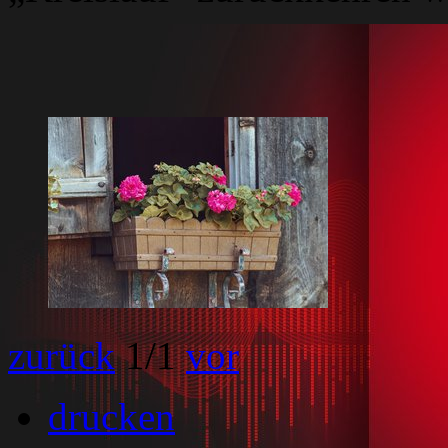
zurück
1
/1
vor
drucken